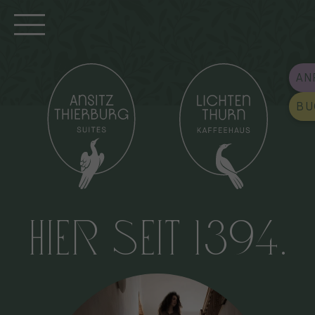
AN
BU
HIER SEIT 1394.