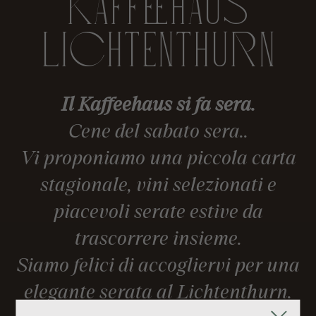
KAFFEEHAUS
LICHTENTHURN
Il Kaffeehaus si fa sera.
Cene del sabato sera..
Vi proponiamo una piccola carta
stagionale, vini selezionati e
piacevoli serate estive da
trascorrere insieme.
Siamo felici di accogliervi per una
elegante serata al Lichtenthurn.