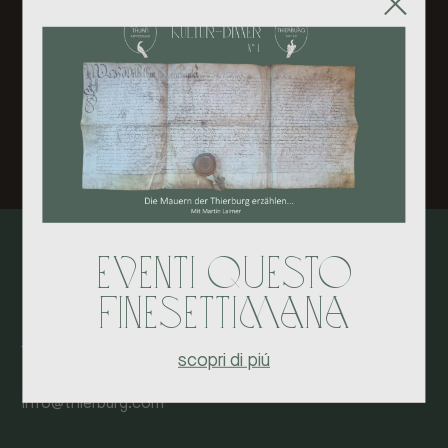
📞
Prenotazioni:
0473 530081
Menu cena
Eventi questo
finesettimana
Contatti
Ansitz Thierburg
scopr
i di piú
+39 0473 530082
info@thierburg.com